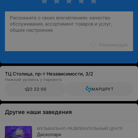
шоу-программы — об этом не придется волноваться,
ведь опытные и профессиональные специалисты
готовы взять на себя всю подготовку и организацию
праздника «под ключ». Парк оснащен современным
световым оборудованием, есть кондиционеры, TV, Wi-
Fi.
Рекомендую
Преимущества
Удобное расположение и гибкий режим работы.
Посещение доступно для людей абсолютно любого
ТЦ Столица, пр-т Независимости, 3/2
возраста.
Нижний уровень у паркинга
ДО 22:00
МАРШРУТ
Большое количество развлечений на любой вкус.
Вежливые специалисты и профессиональный
подход.
Другие наши заведения
Проведение праздников «под ключ» с
неограниченными возможностями.
МУЗЫКАЛЬНО-РАЗВЛЕКАТЕЛЬНЫЙ ЦЕНТР
Дископарк