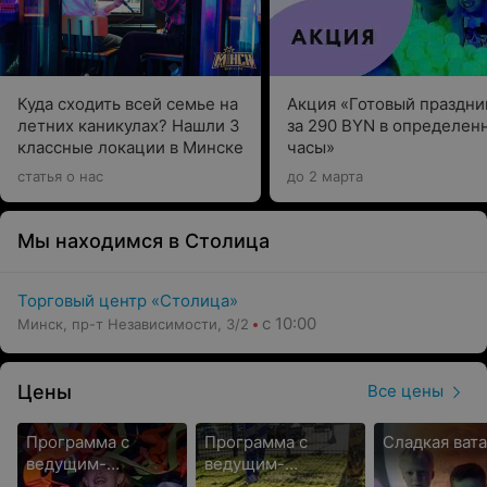
Куда сходить всей семье на
Акция «Готовый праздни
летних каникулах? Нашли 3
за 290 BYN в определен
классные локации в Минске
часы»
статья о нас
до 2 марта
Мы находимся в Столица
Торговый центр «Столица»
с 10:00
Минск, пр-т Независимости, 3/2
Цены
Все цены
Программа с
Программа с
Сладкая вата
ведущим-
ведущим-
инструктором
инструктором