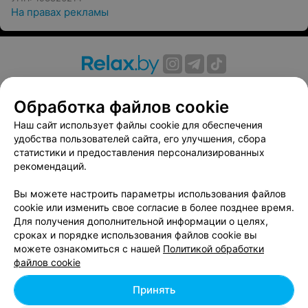
На правах рекламы
О проекте
Новости проекта
Размещение рекламы
Обработка файлов cookie
Вакансии
Публичный договор
Способы оплаты
Публичный договор по использованию сервиса
Наш сайт использует файлы cookie для обеспечения
«Афиша»
удобства пользователей сайта, его улучшения, сбора
статистики и предоставления персонализированных
Пользовательское соглашение
рекомендаций.
Написать в поддержку
Вы можете настроить параметры использования файлов
Связаться по вопросам сотрудничества
cookie или изменить свое согласие в более позднее время.
Написать руководителю relax.by
Для получения дополнительной информации о целях,
Персональные настройки cookie
сроках и порядке использования файлов cookie вы
можете ознакомиться с нашей
Политикой обработки
Обработка персональных данных
файлов cookie
Принять
© 2026 ООО «Артокс Лаб», УНП 191700409, регистрирующий орган -