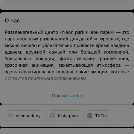
О нас
Развлекательный центр «Neon park (Неон парк)» — это
парк неоновых развлечений для детей и взрослых, где
можно весело и увлекательно провести время наедине
вдвоем, дружной семьей или большой компанией.
Уникальные локации, фантастические развлечения,
красочная анимация, захватывающая атмосфера —
здесь гарантированно подарят яркие эмоции, которые
останутся приятным воспоминанием.
Описание
Показать ещё
Развлекательный центр «Neon park (Неон парк)»
находится в самом центре города на нижнем уровне ТЦ
«Столица», куда легко добраться из любой точки
neonpark.by
Instagram
TikTok
города. Среди услуг: посещение развлекательного
центра и полная его аренда. Дополнительно можно