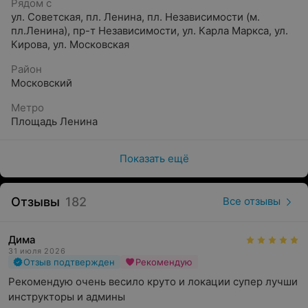
приобрести праздничный пакет.
Рядом с
ул. Советская
,
пл. Ленина
,
пл. Независимости (м.
Площадка
пл.Ленина)
,
пр-т Независимости
,
ул. Карла Маркса
,
ул.
Кирова
,
ул. Московская
Гостям «Neon park (Неон парк)» доступны 12
Район
интерактивных и зрелищных локаций:
Московский
Неоновый бампербол.
Метро
Неоновый сухой бассейн.
Площадь Ленина
Virtual Reality.
Показать ещё
Виртуальная лошадь.
Баскетбольный автомат.
Отзывы
182
Все отзывы
LED—фотозона.
Лазерный тир.
Дима
31 июля 2026
Аэрохокей.
Отзыв подтвержден
Рекомендую
Рекомендую очень весило круто и локации супер лучши 
Игра
«
Хватайка
»
.
инструкторы и админы
Кнопочный бой.