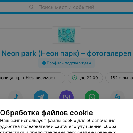
Поиск мест и событий
Neon park (Неон парк) – фотогалерея
Профиль подтвержден
олица, пр-т Независимости, 3/2
до 22:00
182 отзыва
ОВАТЬ
ТЕЛЕФОНЫ
TELEGRAM
VIBER
WHATSAPP
МАРШРУТ
Обработка файлов cookie
Наш сайт использует файлы cookie для обеспечения
О нас
Видео
Цены
Скидки
Фотогалерея
От
удобства пользователей сайта, его улучшения, сбора
статистики и предоставления персонализированных